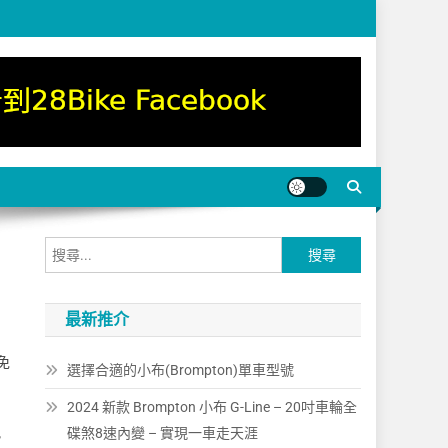
搜
尋
關
最新推介
鍵
字:
免
選擇合適的小布(Brompton)單車型號
2024 新款 Brompton 小布 G-Line – 20吋車輪全
訊
碟煞8速內變 – 實現一車走天涯